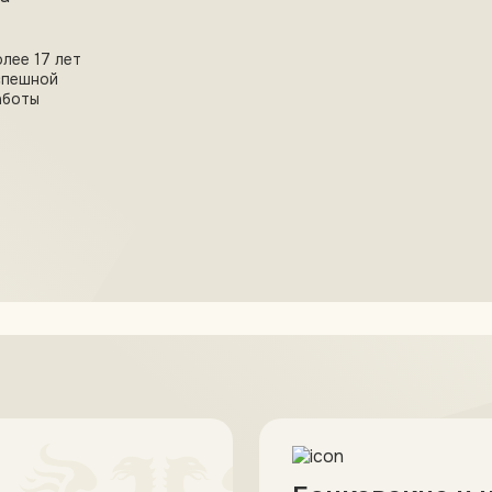
лее 17 лет
спешной
аботы