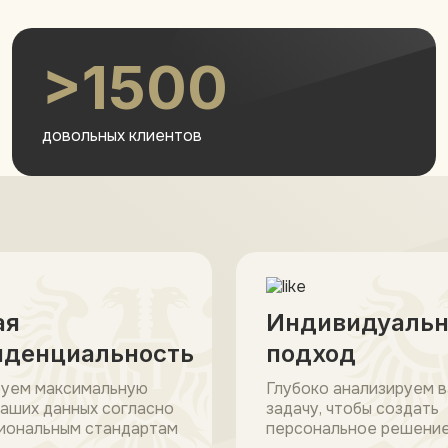
>1500
довольных клиентов
ая
Индивидуаль
иденциальность
подход
руем максимальную
Глубоко анализируем 
аших данных согласно
задачу, чтобы создать
иональным стандартам
персональное решени