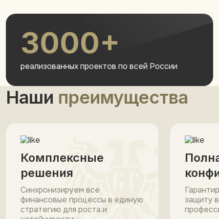
3000+
реализованных проектов по всей России
Наши
преимущества
Комплексные
Полн
решения
конф
Синхронизируем все
Гаранти
финансовые процессы в единую
защиту в
стратегию для роста и
професс