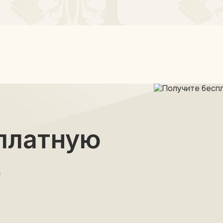
платную
ю